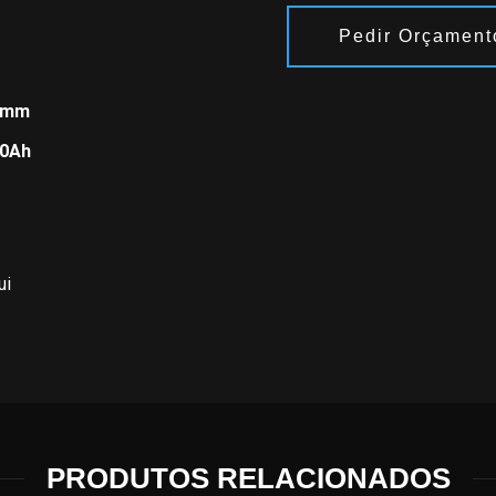
Pedir Orçament
00mm
Tags:
Capacidade - 2.5t
,
E
80Ah
ui
PRODUTOS RELACIONADOS