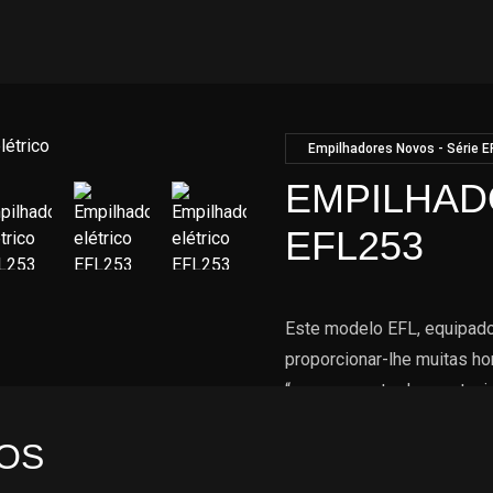
Empilhadores Novos - Série E
EMPILHAD
EFL253
Este modelo EFL, equipado 
proporcionar-lhe muitas ho
“carregamento de oportuni
Para além da versão padrã
OS
série S e P.