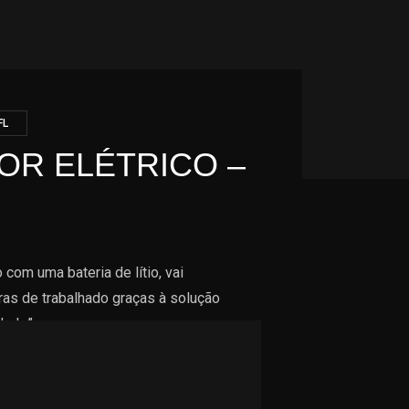
FL
OR ELÉTRICO –
com uma bateria de lítio, vai
ras de trabalhado graças à solução
dade”.
o, o EFL353 está disponível também na