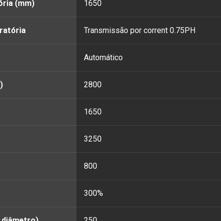
ória (mm)
1650
ratória
Transmissão por corrent 0.75PH
Automático
)
2800
1650
3250
800
300%
 diâmetro)
250