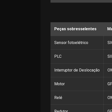
Peças sobresselentes
M
Sensor fotoelétrico
SI
PLC
SI
Interruptor de Deslocação
OM
Motor
GP
Relé
OM
Redutor
G