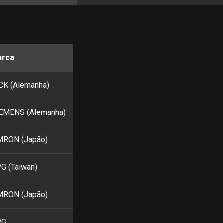
arca
CK (Alemanha)
EMENS (Alemanha)
RON (Japão)
G (Taiwan)
RON (Japão)
PG