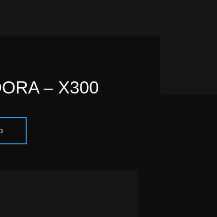
ORA – X300
o