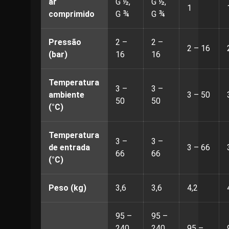
ar
G ½,
G ½,
1
comprimido
G ¾
G ¾
Pressão
2 –
2 –
2 – 16
(bar)
16
16
Temperatura
3 –
3 –
ambiente
3 – 50
50
50
(°C)
Temperatura
3 –
3 –
de entrada
3 – 66
66
66
(°C)
Peso (kg)
3,6
3,6
4,2
95 –
95 –
240
240
95 –