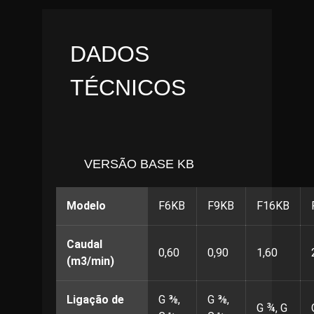
DADOS
TÉCNICOS
VERSÃO BASE KB
Modelo
F6KB
F9KB
F16KB
Caudal
0,60
0,90
1,60
(m3/min)
Ligação de
G ⅜,
G ⅜,
G ¾, G