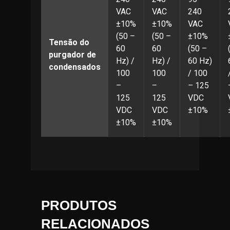
VAC
VAC
240
±10%
±10%
VAC
(50 –
(50 –
±10%
Tensão do
60
60
(50 –
purgador de
Hz) /
Hz) /
60 Hz)
condensados
100
100
/ 100
–
–
– 125
125
125
VDC
VDC
VDC
±10%
±10%
±10%
PRODUTOS
RELACIONADOS