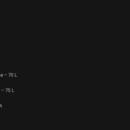
a – 70 L
 – 75 L
h