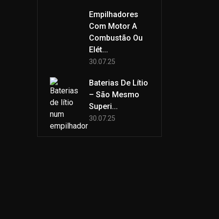
Empilhadores
Com Motor A
Combustão Ou
Elét...
30.07.25
Baterias De Lítio
– São Mesmo
Superi...
30.07.25