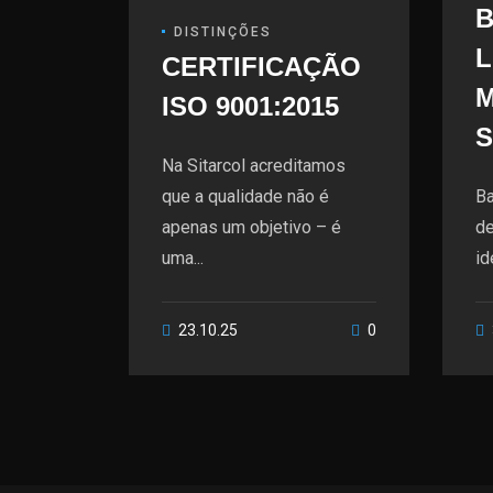
B
DISTINÇÕES
L
CERTIFICAÇÃO
ISO 9001:2015
S
Na Sitarcol acreditamos
que a qualidade não é
Ba
apenas um objetivo – é
de
uma...
id
23.10.25
0