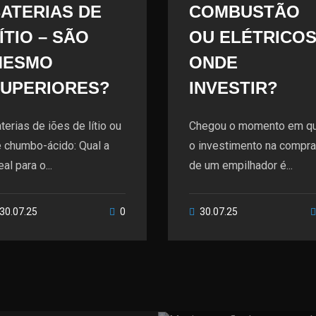
ATERIAS DE
COMBUSTÃO
ÍTIO – SÃO
OU ELÉTRICOS
MESMO
ONDE
UPERIORES?
INVESTIR?
terias de iões de lítio ou
Chegou o momento em q
 chumbo-ácido: Qual a
o investimento na compr
eal para o...
de um empilhador é...
30.07.25
0
30.07.25