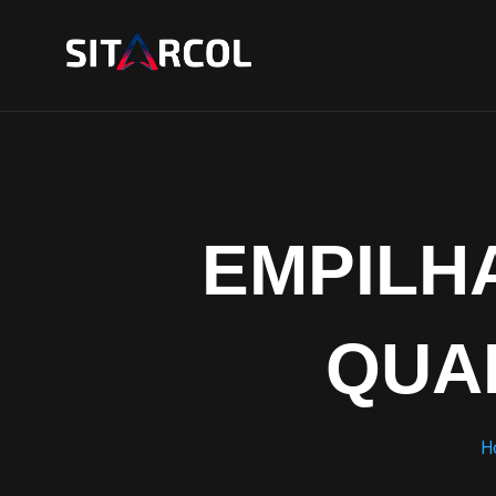
EMPILH
QUA
H