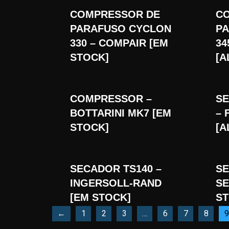
COMPRESSOR DE
C
PARAFUSO CYCLON
P
330 – COMPAIR [EM
34
STOCK]
[A
COMPRESSOR –
SE
BOTTARINI MK7 [EM
– 
STOCK]
[A
SECADOR TS140 –
SE
INGERSOLL-RAND
SE
[EM STOCK]
ST
←
1
2
3
…
6
7
8
9